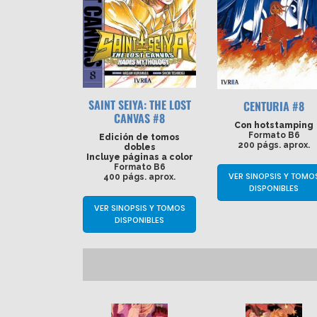
SAINT SEIYA: THE LOST
CENTURIA #8
CANVAS #8
Con hotstamping
Formato B6
Edición de tomos
200 págs. aprox.
dobles
Incluye páginas a color
Formato B6
VER SINOPSIS Y TOMO
400 págs. aprox.
DISPONIBLES
VER SINOPSIS Y TOMOS
DISPONIBLES