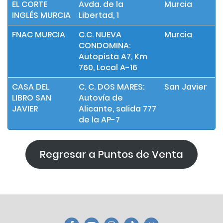
EL CORTE
Avda. de la
Murcia
INGLÉS MURCIA
Libertad, 1
FNAC MURCIA
C.C. NUEVA
Murcia
CONDOMINA:
Autopista A7, Km
760, Local A-16
CASA DEL
C. C. DOS MARES:
San Javier
LIBRO SAN
Autovía de
JAVIER
Alicante, salida 777
de la AP-7
Regresar a Puntos de Venta