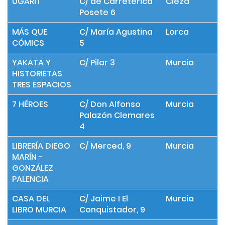
UGARIT
C/ de Carreterica
Cieza
Posete 6
MÁS QUE
C/ María Agustina
Lorca
CÓMICS
5
YAKATA Y
C/ Pilar 3
Murcia
HISTORIETAS
TRES ESPACIOS
7 HÉROES
C/ Don Alfonso
Murcia
Palazón Clemares
4
LIBRERÍA DIEGO
C/ Merced, 9
Murcia
MARÍN -
GONZÁLEZ
PALENCIA
CASA DEL
C/ Jaime I El
Murcia
LIBRO MURCIA
Conquistador, 9