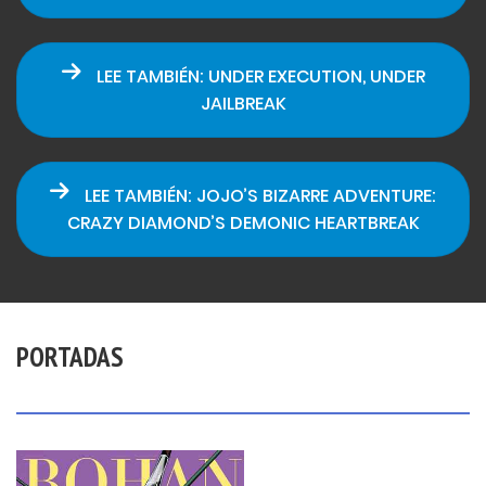
LEE TAMBIÉN: UNDER EXECUTION, UNDER
JAILBREAK
LEE TAMBIÉN: JOJO’S BIZARRE ADVENTURE:
CRAZY DIAMOND’S DEMONIC HEARTBREAK
PORTADAS