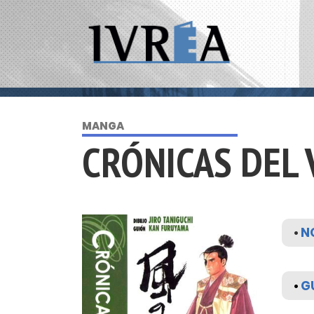
MANGA
CRÓNICAS DEL 
•
N
•
GU