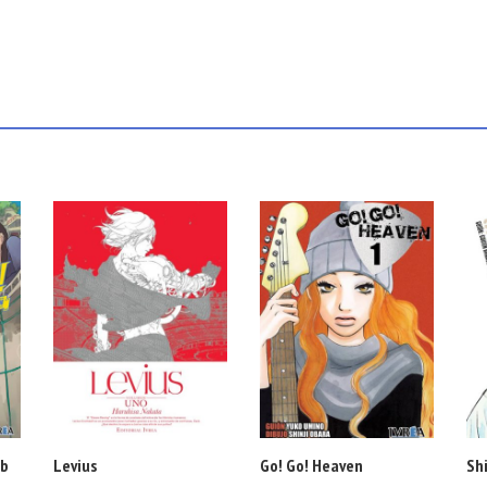
ub
Levius
Go! Go! Heaven
Sh