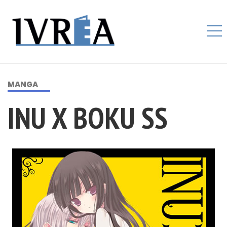
MANGA
INU X BOKU SS