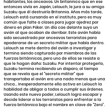
habitantes, los onceavos. Un britannico que en ese
entonces vivía en Japón, Lelouch, le jura a su amigo
Suzaku que él destruiría Britannia. Años más tarde,
Lelouch está cursando en el instituto, pero es muy
común que falte a clases para jugar ajedrez por
dinero en plan Póker. Un día cae delante suyo un
avión al que acaban de derribar. Este avión había
sido secuestrado por onceavos terroristas para
apoderarse de un secreto militar que había dentro.
Lelouch se mete dentro del avión a investigar y
termina siendo capturado por miembros de las
fuerzas británnicas, pero uno de ellos se resiste a
que le hagan daño: Suzaku. Por intentar protegerlo,
Suzaku termina recibiendo un disparo, al tiempo
que se revela que el “secreto militar” que
transportaba el avión era una nada menos que una
chica… Inesperadamente ella activa en Lelouch la
habilidad de obligar a todos a cumplir sus órdenes.
Usando este nuevo poder, Lelouch logra escapar y
decide liderar a los terroristas para enfrentar a la
fuerza británnica bajo el nombre en clave de “Zero”.